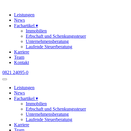
Skip
to
Leistungen
content
News
Fachartikel ▾
Immobilien
Erbschaft und Schenkungssteuer
Unternehmensberatung
Laufende Steuerberatung
Karriere
Team
Kontakt
0821 24095-0
Leistungen
News
Fachartikel ▾
Immobilien
Erbschaft und Schenkungssteuer
Unternehmensberatung
Laufende Steuerberatung
Karriere
Team