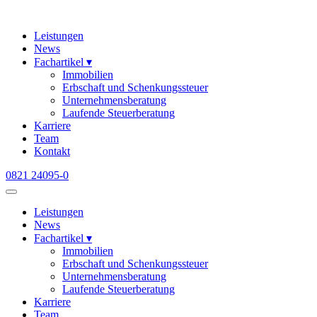
Skip
to
Leistungen
content
News
Fachartikel ▾
Immobilien
Erbschaft und Schenkungssteuer
Unternehmensberatung
Laufende Steuerberatung
Karriere
Team
Kontakt
0821 24095-0
Leistungen
News
Fachartikel ▾
Immobilien
Erbschaft und Schenkungssteuer
Unternehmensberatung
Laufende Steuerberatung
Karriere
Team